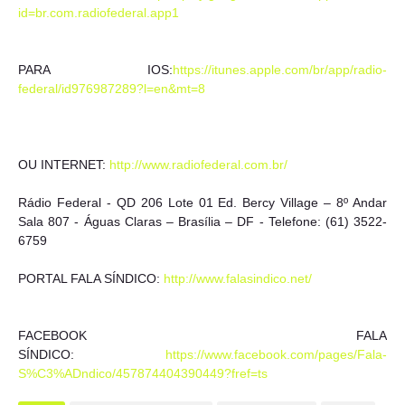
id=br.com.radiofederal.app1
PARA IOS:
https://itunes.apple.com/br/app/radio-
federal/id976987289?l=en&mt=8
OU INTERNET:
http://www.radiofederal.com.br/
Rádio Federal - QD 206 Lote 01 Ed. Bercy Village – 8º Andar
Sala 807 - Águas Claras – Brasília – DF - Telefone: (61) 3522-
6759
PORTAL FALA SÍNDICO:
http://www.falasindico.net/
FACEBOOK FALA
SÍNDICO:
https://www.facebook.com/pages/Fala-
S%C3%ADndico/457874404390449?fref=ts