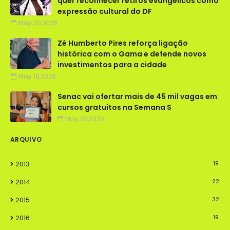
quer reconhecer retiros evangélicos como
expressão cultural do DF
May 20,2026
Zé Humberto Pires reforça ligação
histórica com o Gama e defende novos
investimentos para a cidade
May 18,2026
Senac vai ofertar mais de 45 mil vagas em
cursos gratuitos na Semana S
May 03,2026
ARQUIVO
2013
19
2014
22
2015
32
2016
19