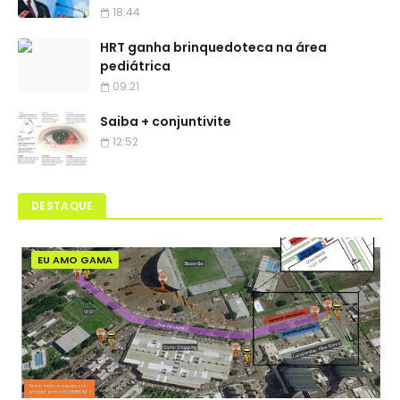
18:44
HRT ganha brinquedoteca na área
pediátrica
09:21
Saiba + conjuntivite
12:52
DESTAQUE
EU AMO GAMA