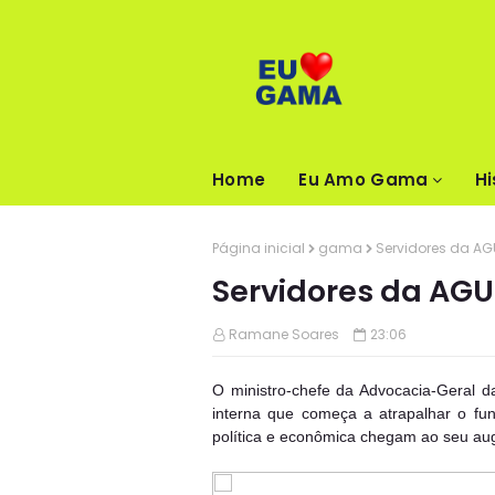
Home
Eu Amo Gama
Hi
Página inicial
gama
Servidores da A
Servidores da AGU
Ramane Soares
23:06
O ministro-chefe da Advocacia-Geral d
interna que começa a atrapalhar o f
política e econômica chegam ao seu au