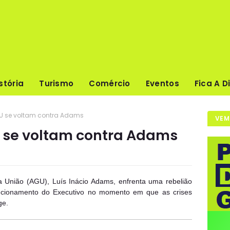
stória
Turismo
Comércio
Eventos
Fica A D
GU se voltam contra Adams
VEM
 se voltam contra Adams
a União (AGU), Luís Inácio Adams, enfrenta uma rebelião
uncionamento do Executivo no momento em que as crises
ge.