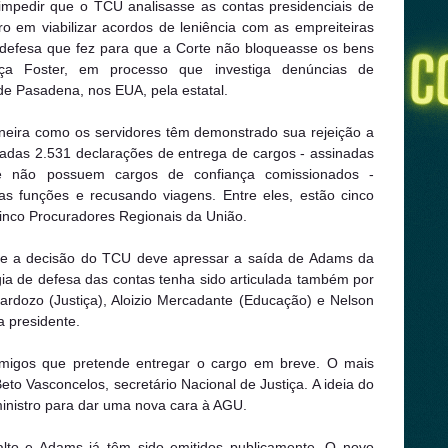
impedir que o TCU analisasse as contas presidenciais de
o em viabilizar acordos de leniência com as empreiteiras
 defesa que fez para que a Corte não bloqueasse os bens
aça Foster, em processo que investiga denúncias de
de Pasadena, nos EUA, pela estatal.
neira como os servidores têm demonstrado sua rejeição a
adas 2.531 declarações de entrega de cargos - assinadas
ue não possuem cargos de confiança comissionados -
 funções e recusando viagens. Entre eles, estão cinco
inco Procuradores Regionais da União.
que a decisão do TCU deve apressar a saída de Adams da
ia de defesa das contas tenha sido articulada também por
ardozo (Justiça), Aloizio Mercadante (Educação) e Nelson
a presidente.
amigos que pretende entregar o cargo em breve. O mais
Beto Vasconcelos, secretário Nacional de Justiça. A ideia do
ministro para dar uma nova cara à AGU.
nalto e Adams já têm sido emitidos publicamente. O novo