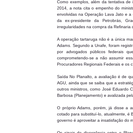
Como exemplos, além da tentativa de 
2014, a nota cita o empenho do ministr
envolvidas na Operação Lava Jato e a
da ex-presidente da Petrobrás, Gr
irregularidades na compra da Refinaria 
A operação tartaruga não é a única ma
Adams. Segundo a Unafe, foram registr
por advogados públicos federais q
comprometendo-se a não assumir essas
Procuradores Regionais Federais e os c
Saída No Planalto, a avaliação é de 
AGU, ainda que se saiba que a estratég
outros ministros, como José Eduardo C
Barbosa (Planejamento) e avalizada pel
O próprio Adams, porém, já disse a 
cotado para substituí-lo, atualmente, é 
governo é aproveitar a insatisfação do 
Os sinais de divergência entre o Pla