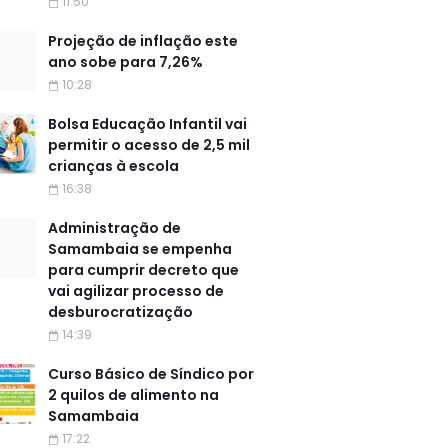
11:50
Projeção de inflação este
ano sobe para 7,26%
10:28
Bolsa Educação Infantil vai
permitir o acesso de 2,5 mil
crianças à escola
16:38
Administração de
Samambaia se empenha
para cumprir decreto que
vai agilizar processo de
desburocratização
14:39
Curso Básico de Síndico por
2 quilos de alimento na
Samambaia
17:22