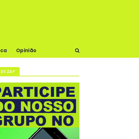
ica
Opinião
 DE ZAP