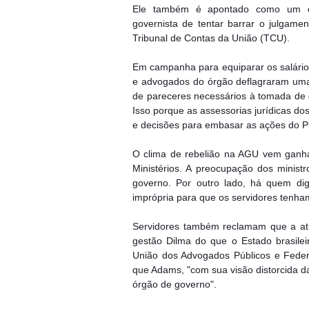
Ele também é apontado como um dos 
governista de tentar barrar o julgam
Tribunal de Contas da União (TCU).
Em campanha para equiparar os salários
e advogados do órgão deflagraram uma
de pareceres necessários à tomada de d
Isso porque as assessorias jurídicas do
e decisões para embasar as ações do Pl
O clima de rebelião na AGU vem ganha
Ministérios. A preocupação dos ministr
governo. Por outro lado, há quem di
imprópria para que os servidores tenh
Servidores também reclamam que a atu
gestão Dilma do que o Estado brasile
União dos Advogados Públicos e Federa
que Adams, "com sua visão distorcida d
órgão de governo".