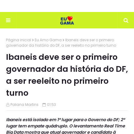
Página inicial
Eu Amo Gama
Ibaneis deve ser o primeiro
governador da história do DF, a ser reeleito no primeiro turno
Ibaneis deve ser o primeiro
governador da história do DF,
a ser reeleito no primeiro
turno
Poliana Martins
01:53
Ibaneis está isolado em 1º lugar para o Governo do DF; 2º
lugar tem empate quádruplo. O levantamento Real Time
Big Data mostra que atual governador e candidato à