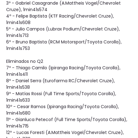
3º - Gabriel Casagrande (A.Mattheis Vogel/Chevrolet
Cruze), 1min41s574
4º - Felipe Baptista (KTF Racing/Chevrolet Cruze),
1min41s608
5º - Julio Campos (Lubrax Podium/Chevrolet Cruze),
1min41s713
6º - Bruno Baptista (RCM Motorsport/Toyota Corolla),
1min41s753
Eliminados no Q2
7º - Thiago Camilo (Ipiranga Racing/Toyota Corolla),
1min41s411
8º - Daniel Serra (Eurofarma RC/Chevrolet Cruze),
1min41s538
9º - Matías Rossi (Full Time Sports/Toyota Corolla),
1min41s633
10º - Cesar Ramos (Ipiranga Racing/Toyota Corolla),
1min41s680
11º - Gianluca Petecof (Full Time Sports/Toyota Corolla),
1min41s715
12º - Lucas Foresti (A.Mattheis Vogel/Chevrolet Cruze),