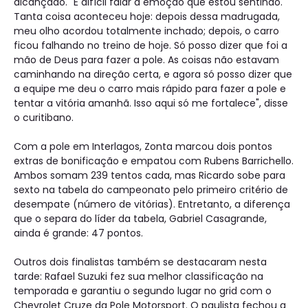
alcançado. "É difícil falar a emoção que estou sentindo.
Tanta coisa aconteceu hoje: depois dessa madrugada,
meu olho acordou totalmente inchado; depois, o carro
ficou falhando no treino de hoje. Só posso dizer que foi a
mão de Deus para fazer a pole. As coisas não estavam
caminhando na direção certa, e agora só posso dizer que
a equipe me deu o carro mais rápido para fazer a pole e
tentar a vitória amanhã. Isso aqui só me fortalece", disse
o curitibano.
Com a pole em Interlagos, Zonta marcou dois pontos
extras de bonificação e empatou com Rubens Barrichello.
Ambos somam 239 tentos cada, mas Ricardo sobe para
sexto na tabela do campeonato pelo primeiro critério de
desempate (número de vitórias). Entretanto, a diferença
que o separa do líder da tabela, Gabriel Casagrande,
ainda é grande: 47 pontos.
Outros dois finalistas também se destacaram nesta
tarde: Rafael Suzuki fez sua melhor classificação na
temporada e garantiu o segundo lugar no grid com o
Chevrolet Cruze da Pole Motorsport. O paulista fechou a