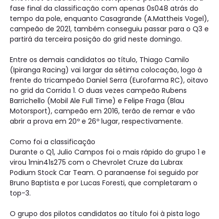
fase final da classificação com apenas 0s048 atrás do
tempo da pole, enquanto Casagrande (A.Mattheis Vogel),
campeão de 2021, também conseguiu passar para o Q3 e
partirá da terceira posição do grid neste domingo.
Entre os demais candidatos ao título, Thiago Camilo
(Ipiranga Racing) vai largar da sétima colocação, logo à
frente do tricampeão Daniel Serra (Eurofarma RC), oitavo
no grid da Corrida 1. O duas vezes campeão Rubens
Barrichello (Mobil Ale Full Time) e Felipe Fraga (Blau
Motorsport), campeão em 2016, terão de remar e vão
abrir a prova em 20º e 26º lugar, respectivamente.
Como foi a classificação
Durante o Q1, Julio Campos foi o mais rápido do grupo 1 e
virou 1min41s275 com o Chevrolet Cruze da Lubrax
Podium Stock Car Team. O paranaense foi seguido por
Bruno Baptista e por Lucas Foresti, que completaram o
top-3.
O grupo dos pilotos candidatos ao título foi à pista logo