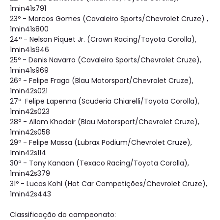
1min41s791
23º - Marcos Gomes (Cavaleiro Sports/Chevrolet Cruze) ,
1min41s800
24º - Nelson Piquet Jr. (Crown Racing/Toyota Corolla),
1min41s946
25º - Denis Navarro (Cavaleiro Sports/Chevrolet Cruze),
1min41s969
26º - Felipe Fraga (Blau Motorsport/Chevrolet Cruze),
1min42s021
27º Felipe Lapenna (Scuderia Chiarelli/Toyota Corolla),
1min42s023
28º - Allam Khodair (Blau Motorsport/Chevrolet Cruze),
1min42s058
29º - Felipe Massa (Lubrax Podium/Chevrolet Cruze),
1min42s114
30º - Tony Kanaan (Texaco Racing/Toyota Corolla),
1min42s379
31º - Lucas Kohl (Hot Car Competições/Chevrolet Cruze),
1min42s443
Classificação do campeonato: