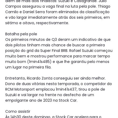
além de mais dois finalistas: Suzuki e Casagrande. Julio
Campos assegurou a vaga final na luta pela pole. Thiago
Camilo e Daniel Serra foram eliminados da classificação
e vão largar imediatamente atrás dos seis primeiros, em
sétimo e oitavo, respectivamente.
Batalha pela pole
Os primeiros minutos de Q3 deram um indicativo de que
dois pilotos tinham mais chance de buscar a primeira
posição do grid da Super Final BRB. Rafael Suzuki começou
muito bem e mostrou performance para marcar tempo
muito bom (1min41s485) e que lhe garantiu pelo menos
um lugar na primeira fila.
Entretanto, Ricardo Zonta conseguiu ser ainda melhor.
Dono de duas vitórias nesta temporada, o competidor da
RCM Motorsport emplacou 1min41s437, tirou a pole de
Suzuki e vai largar na frente no desfecho de um
empolgante ano de 2023 na Stock Car.
Como assistir
Às 14h30 deste domingo, a Stock Car acelera para o