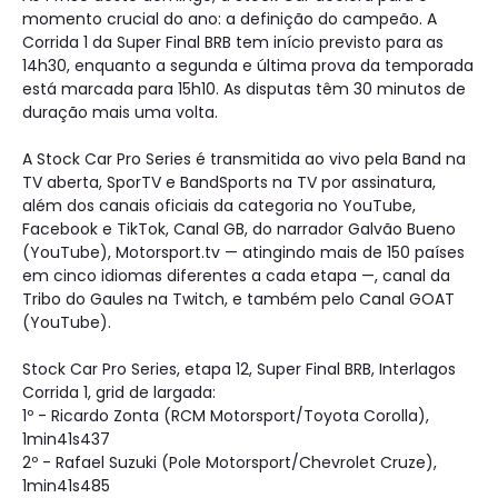
momento crucial do ano: a definição do campeão. A
Corrida 1 da Super Final BRB tem início previsto para as
14h30, enquanto a segunda e última prova da temporada
está marcada para 15h10. As disputas têm 30 minutos de
duração mais uma volta.
A Stock Car Pro Series é transmitida ao vivo pela Band na
TV aberta, SporTV e BandSports na TV por assinatura,
além dos canais oficiais da categoria no YouTube,
Facebook e TikTok, Canal GB, do narrador Galvão Bueno
(YouTube), Motorsport.tv — atingindo mais de 150 países
em cinco idiomas diferentes a cada etapa —, canal da
Tribo do Gaules na Twitch, e também pelo Canal GOAT
(YouTube).
Stock Car Pro Series, etapa 12, Super Final BRB, Interlagos
Corrida 1, grid de largada:
1º - Ricardo Zonta (RCM Motorsport/Toyota Corolla),
1min41s437
2º - Rafael Suzuki (Pole Motorsport/Chevrolet Cruze),
1min41s485