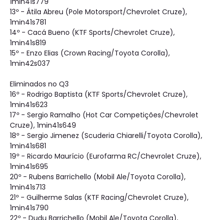
1min41s779
13º - Átila Abreu (Pole Motorsport/Chevrolet Cruze),
1min41s781
14º - Cacá Bueno (KTF Sports/Chevrolet Cruze),
1min41s819
15º - Enzo Elias (Crown Racing/Toyota Corolla),
1min42s037
Eliminados no Q3
16º - Rodrigo Baptista (KTF Sports/Chevrolet Cruze),
1min41s623
17º - Sergio Ramalho (Hot Car Competições/Chevrolet
Cruze), 1min41s649
18º - Sergio Jimenez (Scuderia Chiarelli/Toyota Corolla),
1min41s681
19º - Ricardo Maurício (Eurofarma RC/Chevrolet Cruze),
1min41s695
20º - Rubens Barrichello (Mobil Ale/Toyota Corolla),
1min41s713
21º - Guilherme Salas (KTF Racing/Chevrolet Cruze),
1min41s790
22º - Dudu Barrichello (Mobil Ale/Toyota Corolla),