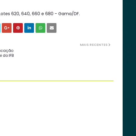
 1 Lotes 620, 640, 660 e 680 - Gama/DF.
MAIS RECENTES
ducação
 do IFB