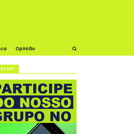
ica
Opinião
 DE ZAP