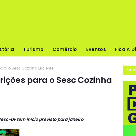
stória
Turismo
Comércio
Eventos
Fica A D
para o Sesc Cozinha Eficiente
VEM
rições para o Sesc Cozinha
esc-DF tem início previsto para janeiro