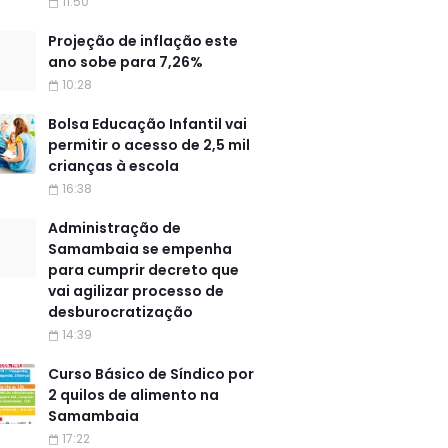
11:50
Projeção de inflação este
ano sobe para 7,26%
10:28
Bolsa Educação Infantil vai
permitir o acesso de 2,5 mil
crianças à escola
16:38
Administração de
Samambaia se empenha
para cumprir decreto que
vai agilizar processo de
desburocratização
14:39
Curso Básico de Síndico por
2 quilos de alimento na
Samambaia
17:22