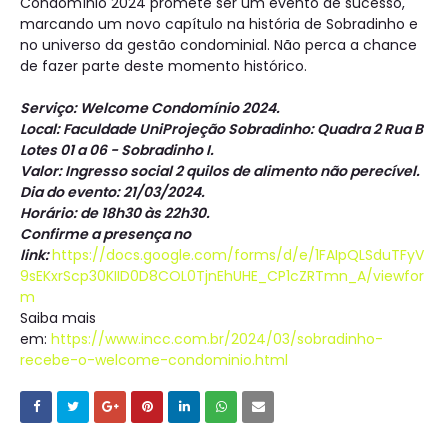
Condomínio 2024 promete ser um evento de sucesso,
marcando um novo capítulo na história de Sobradinho e
no universo da gestão condominial. Não perca a chance
de fazer parte deste momento histórico.
Serviço: Welcome Condomínio 2024.
Local: Faculdade UniProjeção Sobradinho: Quadra 2 Rua B
Lotes 01 a 06 - Sobradinho I.
Valor: Ingresso social 2 quilos de alimento não perecível.
Dia do evento: 21/03/2024.
Horário: de 18h30 às 22h30.
Confirme a presença no
link:
https://docs.google.com/forms/d/e/1FAIpQLSduTFyV
9sEKxrScp30KIID0D8COL0TjnEhUHE_CP1cZRTmn_A/viewfor
m
Saiba mais
em:
https://www.incc.com.br/2024/03/sobradinho-
recebe-o-welcome-condominio.html