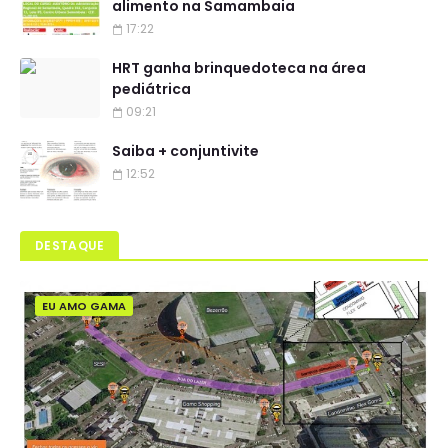
alimento na Samambaia
17:22
HRT ganha brinquedoteca na área
pediátrica
09:21
Saiba + conjuntivite
12:52
DESTAQUE
EU AMO GAMA