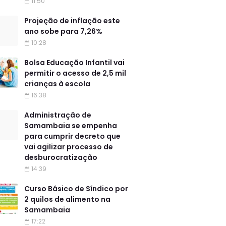
11:50
Projeção de inflação este
ano sobe para 7,26%
10:28
Bolsa Educação Infantil vai
permitir o acesso de 2,5 mil
crianças à escola
16:38
Administração de
Samambaia se empenha
para cumprir decreto que
vai agilizar processo de
desburocratização
14:39
Curso Básico de Síndico por
2 quilos de alimento na
Samambaia
17:22