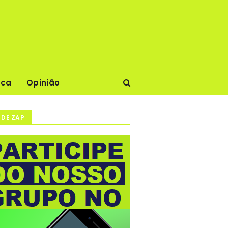
ica
Opinião
 DE ZAP