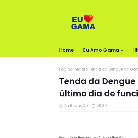
Home
Eu Amo Gama
Hi
Página inicial
Tenda da Dengue do Gama
Tenda da Dengue 
último dia de fun
Da Redação
09:30
Foto: Lúcio Bernardo Jr./Agência Brasília