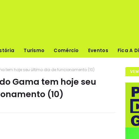
stória
Turismo
Comércio
Eventos
Fica A D
 tem hoje seu último dia de funcionamento (10)
VEM
do Gama tem hoje seu
cionamento (10)