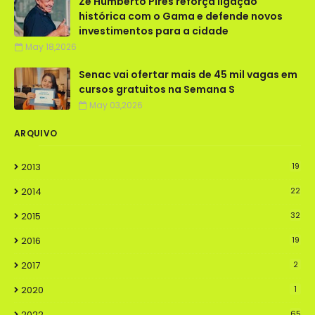
Zé Humberto Pires reforça ligação
histórica com o Gama e defende novos
investimentos para a cidade
May 18,2026
Senac vai ofertar mais de 45 mil vagas em
cursos gratuitos na Semana S
May 03,2026
ARQUIVO
2013
19
2014
22
2015
32
2016
19
2017
2
2020
1
2022
65