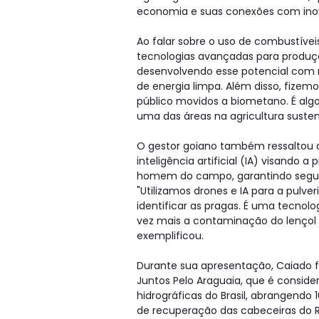
economia e suas conexões com inov
Ao falar sobre o uso de combustíve
tecnologias avançadas para produç
desenvolvendo esse potencial com 
de energia limpa. Além disso, fizemo
público movidos a biometano. É al
uma das áreas na agricultura suste
O gestor goiano também ressaltou
inteligência artificial (IA) visando 
homem do campo, garantindo segur
"Utilizamos drones e IA para a pulv
identificar as pragas. É uma tecnol
vez mais a contaminação do lençol 
exemplificou.
Durante sua apresentação, Caiado f
Juntos Pelo Araguaia, que é conside
hidrográficas do Brasil, abrangendo 
de recuperação das cabeceiras do R