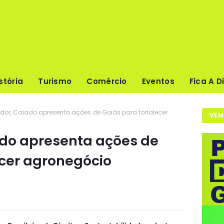
stória
Turismo
Comércio
Eventos
Fica A D
dor, Caiado apresenta ações de Goiás para fortalecer
VEM
ado apresenta ações de
ecer agronegócio