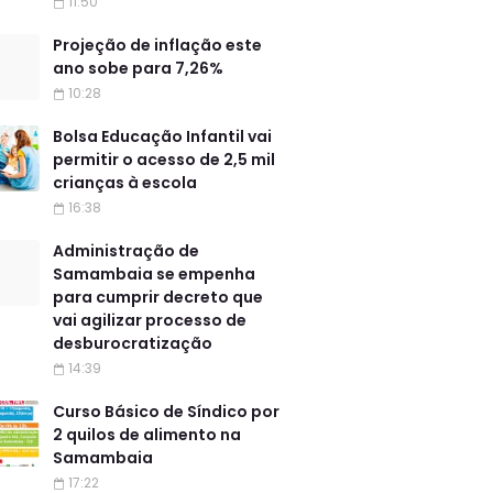
11:50
Projeção de inflação este
ano sobe para 7,26%
10:28
Bolsa Educação Infantil vai
permitir o acesso de 2,5 mil
crianças à escola
16:38
Administração de
Samambaia se empenha
para cumprir decreto que
vai agilizar processo de
desburocratização
14:39
Curso Básico de Síndico por
2 quilos de alimento na
Samambaia
17:22