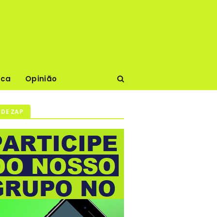
ica
Opinião
 DE ZAP