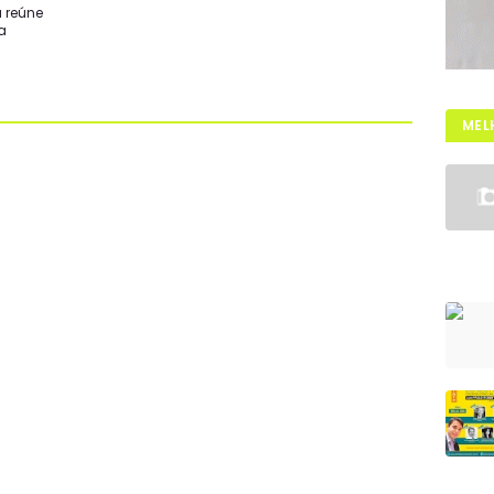
a reúne
a
MEL