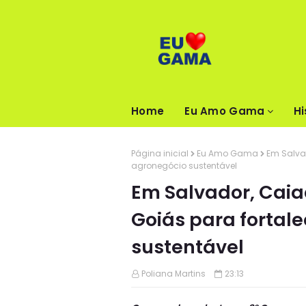
Home
Eu Amo Gama
Hi
Página inicial
Eu Amo Gama
Em Salva
agronegócio sustentável
Em Salvador, Cai
Goiás para fortal
sustentável
Poliana Martins
23:13