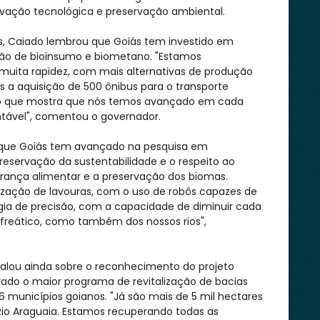
ação tecnológica e preservação ambiental.
is, Caiado lembrou que Goiás tem investido em
ão de bioinsumo e biometano. "Estamos
muita rapidez, com mais alternativas de produção
s a aquisição de 500 ônibus para o transporte
go que mostra que nós temos avançado em cada
ntável", comentou o governador.
 que Goiás tem avançado na pesquisa em
a preservação da sustentabilidade e o respeito ao
ança alimentar e a preservação dos biomas.
erização de lavouras, com o uso de robôs capazes de
ogia de precisão, com a capacidade de diminuir cada
freático, como também dos nossos rios",
alou ainda sobre o reconhecimento do projeto
rado o maior programa de revitalização de bacias
16 municípios goianos. "Já são mais de 5 mil hectares
io Araguaia. Estamos recuperando todas as